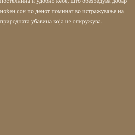
постелнина и удобно ќебе, што обезбедува добар
ноќен сон по денот поминат во истражување на
природната убавина која не опкружува.