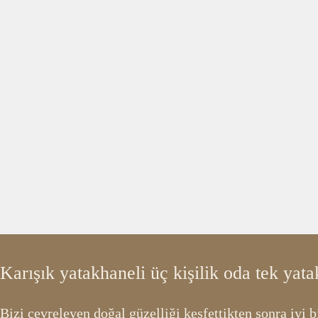
Karışık yatakhaneli üç kişilik oda tek yata
Bizi çevreleyen doğal güzelliği keşfettikten sonra iyi 