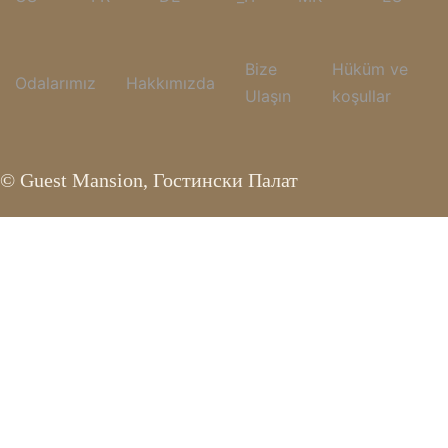
Bize
Hüküm ve
Odalarımız
Hakkımızda
Ulaşın
koşullar
© Guest Mansion, Гостински Палат