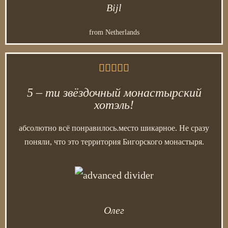
Bijl
from Netherlands





5 – ти звёздочный монастырский
хотэль!
абсолютно всё понравилось.место шикарное. Не сразу
поняли, что это территория Бигорского монастыря.
Олег