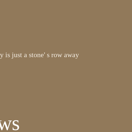
 is just a stone' s row away
ews