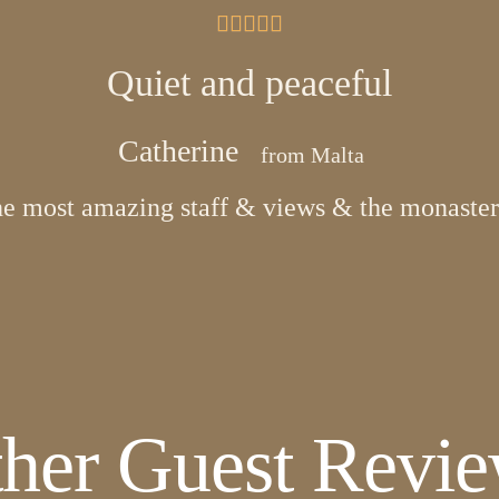





Quiet and peaceful
Catherine
from Malta
he most amazing staff & views & the monastery
her Guest Revi