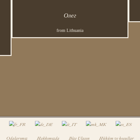
Олег
from Lithuania
Odalarımız
Hakkımızda
Bize Ulaşın
Hüküm ve koşullar