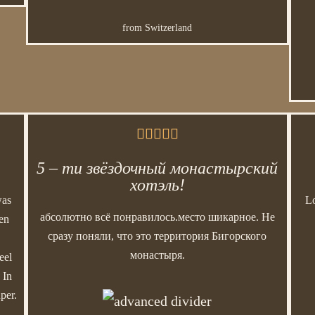
from Switzerland





5 – ти звёздочный монастырский
хотэль!
was
Lo
абсолютно всё понравилось.место шикарное. Не
ren
сразу поняли, что это территория Бигорского
монастыря.
eel
 In
per.