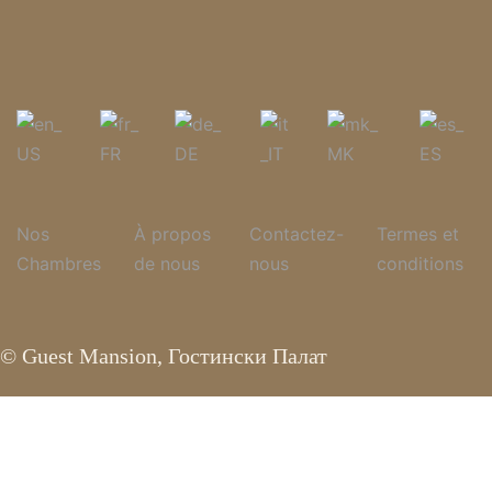
Nos
À propos
Contactez-
Termes et
Chambres
de nous
nous
conditions
© Guest Mansion, Гостински Палат