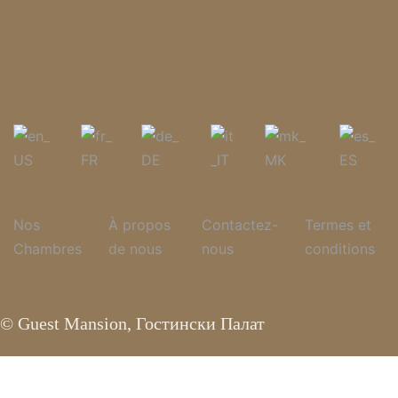
Nos
À propos
Contactez-
Termes et
Chambres
de nous
nous
conditions
© Guest Mansion, Гостински Палат