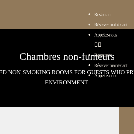
Restaurant
Réserver maintenant
Appelez-nous
Chambres non-fumeurs
Restaurant
Réserver maintenant
ED NON-SMOKING ROOMS FOR GUESTS WHO PR
Appelez-nous
ENVIRONMENT.