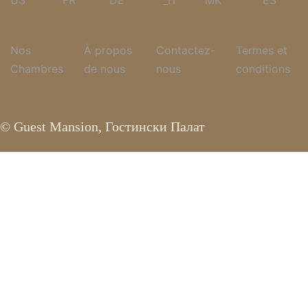
Nos
À propos
Contactez-
Termes et
Chambres
de nous
nous
conditions
© Guest Mansion, Гостински Палат