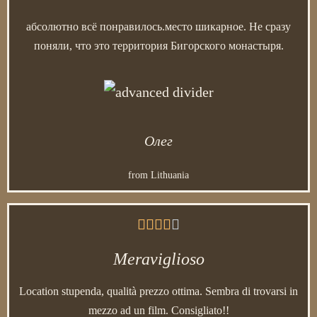
абсолютно всё понравилось.место шикарное. Не сразу
поняли, что это территория Бигорского монастыря.
Олег
from Lithuania





Meraviglioso
Location stupenda, qualità prezzo ottima. Sembra di trovarsi in
mezzo ad un film. Consigliato!!