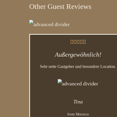
Other Guest Reviews





Außergewöhnlich!
Sehr nette Gastgeber und besondere Location.
Tina
from Morocco