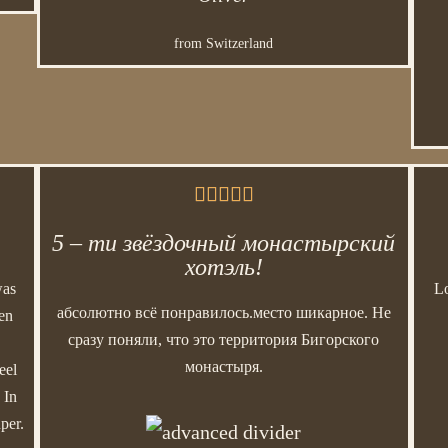
from Switzerland





5 – ти звёздочный монастырский
хотэль!
was
Lo
абсолютно всё понравилось.место шикарное. Не
ren
сразу поняли, что это территория Бигорского
монастыря.
eel
 In
per.