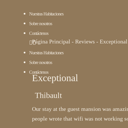
Nuestras Habitaciones
Sobre nosotros
Contáctenos
Página Principal
-
Reviews
-
Exceptional
Nuestras Habitaciones
Sobre nosotros
Contáctenos
Exceptional
Thibault
Our stay at the guest mansion was amazi
people wrote that wifi was not working so