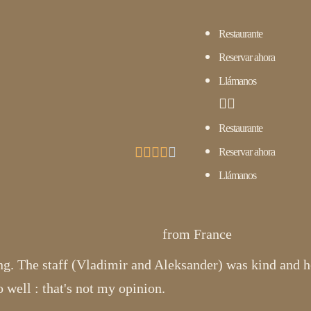
Restaurante
Reservar ahora
Llámanos
Restaurante





Reservar ahora
Llámanos
from France
ng. The staff (Vladimir and Aleksander) was kind and h
 well : that's not my opinion.