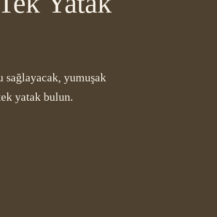
 Tek Yatak
usu sağlayacak, yumuşak
tek yatak bulun.