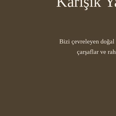
Karışık Y
Bizi çevreleyen doğal 
çarşaflar ve ra